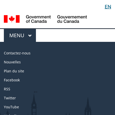
Langua
EN
Passer
Passer
selectio
au
à
/
contenu
la
Gou
principal
version
du
HTML
Menu
Can
MAIN
MENU
simplifiée
À
Contactez-nous
propos
Nouvelles
de
Plan du site
ce
site
Facebook
RSS
Twitter
YouTube