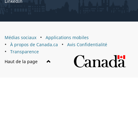
LinkedIn
À
Médias sociaux
Applications mobiles
propos
À propos de Canada.ca
Avis Confidentialité
du
Transparence
Canada
Haut de la page